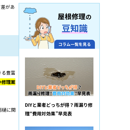
て差があ
屋根修理
の
豆知識
コラム一覧を見る
きる豊富
い修理案
DIYと業者どっちが得？雨漏り修
雨樋に関
理“費用対効果”早見表