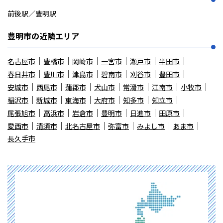
前後駅／豊明駅
豊明市の近隣エリア
名古屋市
豊橋市
岡崎市
一宮市
瀬戸市
半田市
春日井市
豊川市
津島市
碧南市
刈谷市
豊田市
安城市
西尾市
蒲郡市
犬山市
常滑市
江南市
小牧市
稲沢市
新城市
東海市
大府市
知多市
知立市
尾張旭市
高浜市
岩倉市
豊明市
日進市
田原市
愛西市
清須市
北名古屋市
弥富市
みよし市
あま市
長久手市