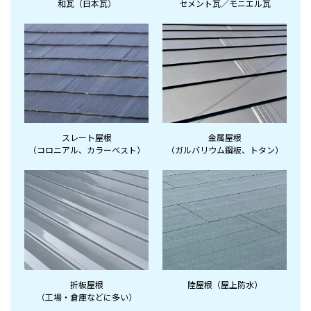
和瓦（日本瓦）
セメント瓦／モニエル瓦
スレート屋根
金属屋根
（コロニアル、
カラーベスト）
（ガルバリウム鋼板、
トタン）
折板屋根
陸屋根（屋上防水）
（工場・倉庫など
に多い）