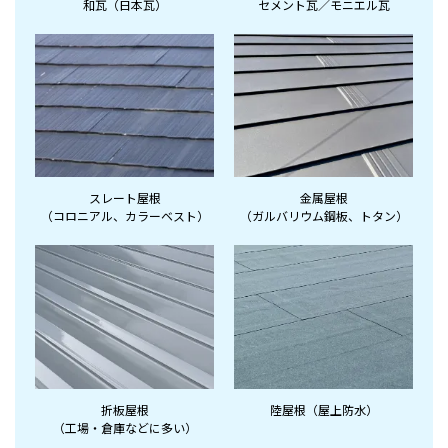
和瓦（日本瓦）
セメント瓦／モニエル瓦
スレート屋根
金属屋根
（コロニアル、
カラーベスト）
（ガルバリウム鋼板、
トタン）
折板屋根
陸屋根（屋上防水）
（工場・倉庫など
に多い）