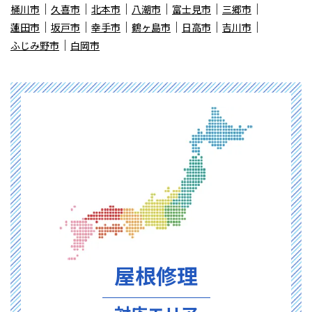
桶川市
久喜市
北本市
八潮市
富士見市
三郷市
蓮田市
坂戸市
幸手市
鶴ヶ島市
日高市
吉川市
ふじみ野市
白岡市
屋根修理