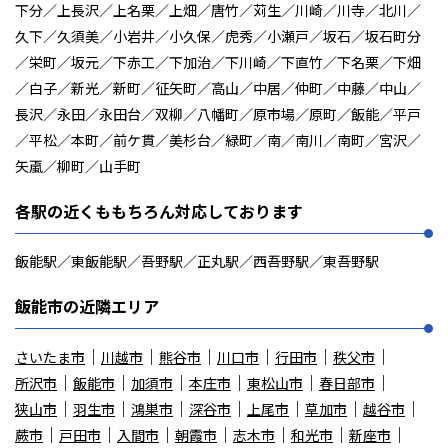
下分／上長沢／上名栗／上畑／唐竹／苅生／川崎／川寺／北川／
久下／久須美／小岩井／小久保／虎秀／小瀬戸／坂石／坂石町分
／栄町／坂元／下赤工／下加治／下川崎／下直竹／下名栗／下畑
／白子／新光／新町／征矢町／高山／中居／仲町／中藤／中山／
長沢／永田／永田台／双柳／八幡町／原市場／原町／飯能／平戸
／平松／本町／前ケ貫／美杉台／緑町／南／南川／南町／宮沢／
矢颪／柳町／山手町
各駅の近くももちろん対応しております
飯能駅／東飯能駅／吾野駅／正丸駅／西吾野駅／東吾野駅
飯能市の近隣エリア
さいたま市
川越市
熊谷市
川口市
行田市
秩父市
所沢市
飯能市
加須市
本庄市
東松山市
春日部市
狭山市
羽生市
鴻巣市
深谷市
上尾市
草加市
越谷市
蕨市
戸田市
入間市
朝霞市
志木市
和光市
新座市