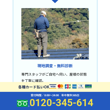
現地調査・無料診断
専門スタッフがご自宅へ伺い、屋根の状態
を丁寧に確認。
各種カード払いOK
必要に応じて屋根裏や外壁もチェックしま
す。
受付時間／8:00〜24:00 年中無休365日
0120-345-614