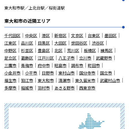
東大和市駅／上北台駅／桜街道駅
東大和市の近隣エリア
千代田区
中央区
港区
新宿区
文京区
台東区
墨田区
江東区
品川区
目黒区
大田区
世田谷区
渋谷区
中野区
杉並区
豊島区
北区
荒川区
板橋区
練馬区
足立区
葛飾区
江戸川区
八王子市
立川市
武蔵野市
三鷹市
青梅市
府中市
昭島市
調布市
町田市
小金井市
小平市
日野市
東村山市
国分寺市
国立市
福生市
狛江市
東大和市
清瀬市
東久留米市
武蔵村山市
多摩市
稲城市
羽村市
あきる野市
西東京市