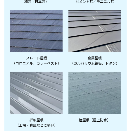
和瓦（日本瓦）
セメント瓦／モニエル瓦
スレート屋根
金属屋根
（コロニアル、
カラーベスト）
（ガルバリウム鋼板、
トタン）
折板屋根
陸屋根（屋上防水）
（工場・倉庫など
に多い）