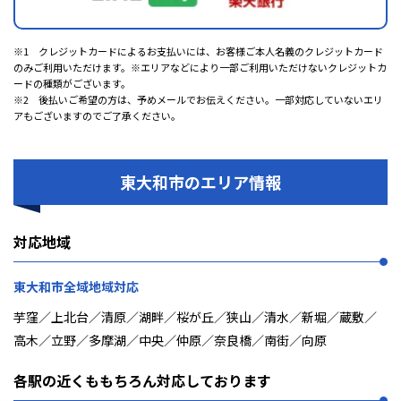
※1 クレジットカードによるお支払いには、お客様ご本人名義のクレジットカード
のみご利用いただけます。※エリアなどにより一部ご利用いただけないクレジットカ
ードの種類がございます。
※2 後払いご希望の方は、予めメールでお伝えください。一部対応していないエリ
アもございますのでご了承ください。
東大和市のエリア情報
対応地域
東大和市全域地域対応
芋窪／上北台／清原／湖畔／桜が丘／狭山／清水／新堀／蔵敷／
高木／立野／多摩湖／中央／仲原／奈良橋／南街／向原
各駅の近くももちろん対応しております