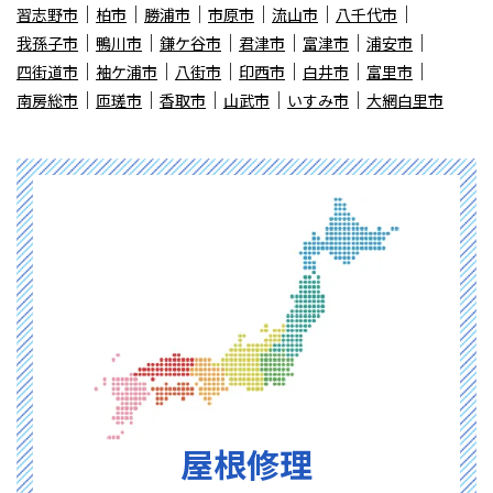
習志野市
柏市
勝浦市
市原市
流山市
八千代市
我孫子市
鴨川市
鎌ケ谷市
君津市
富津市
浦安市
四街道市
袖ケ浦市
八街市
印西市
白井市
富里市
南房総市
匝瑳市
香取市
山武市
いすみ市
大網白里市
屋根修理