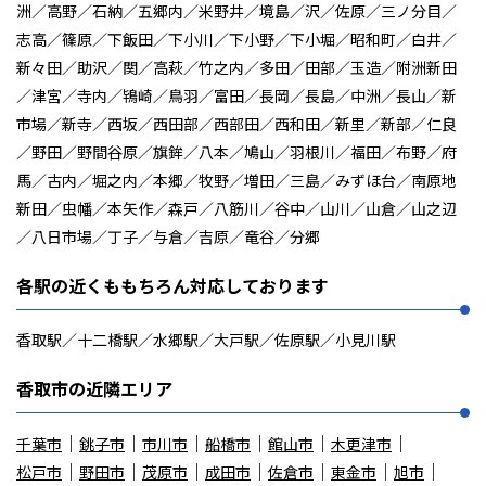
洲／高野／石納／五郷内／米野井／境島／沢／佐原／三ノ分目／
志高／篠原／下飯田／下小川／下小野／下小堀／昭和町／白井／
新々田／助沢／関／高萩／竹之内／多田／田部／玉造／附洲新田
／津宮／寺内／鴇崎／鳥羽／富田／長岡／長島／中洲／長山／新
市場／新寺／西坂／西田部／西部田／西和田／新里／新部／仁良
／野田／野間谷原／旗鉾／八本／鳩山／羽根川／福田／布野／府
馬／古内／堀之内／本郷／牧野／増田／三島／みずほ台／南原地
新田／虫幡／本矢作／森戸／八筋川／谷中／山川／山倉／山之辺
／八日市場／丁子／与倉／吉原／竜谷／分郷
各駅の近くももちろん対応しております
香取駅／十二橋駅／水郷駅／大戸駅／佐原駅／小見川駅
香取市の近隣エリア
千葉市
銚子市
市川市
船橋市
館山市
木更津市
松戸市
野田市
茂原市
成田市
佐倉市
東金市
旭市