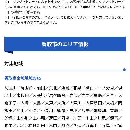
※1 クレジットカードによるお支払いには、お客様ご本人名義のクレジットカード
のみご利用いただけます。※エリアなどにより一部ご利用いただけないクレジットカ
ードの種類がございます。
※2 後払いご希望の方は、予めメールでお伝えください。一部対応していないエリ
アもございますのでご了承ください。
香取市のエリア情報
対応地域
香取市全域地域対応
阿玉川／阿玉台／油田／荒北／飯島／和泉／磯山／一ノ分目／伊
地山／市和田／入会地／岩ケ崎台／岩部／内野／扇島／大倉／大
倉丁子／大崎／大島／大戸／大角／大戸川／大戸新田／大根／岡
飯田／小川／小見／小見川／織幡／貝塚／片野／加藤洲／香取／
釜塚／上小川／上小堀／返田／苅毛／川頭／川上／川尻／観音／
神生／北／北原地新田／木内／桐谷／久保／九美上／笄島／公官