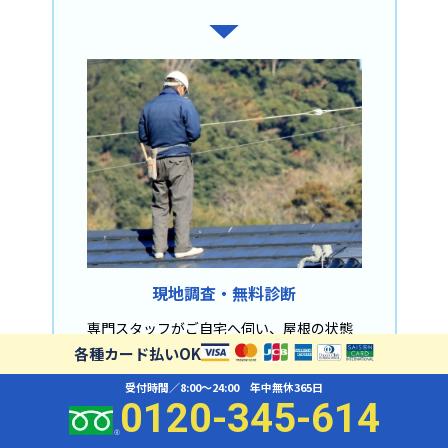
現地調査・無料診断
専門スタッフがご自宅へ伺い、屋根の状態
各種カード払いOK
を丁寧に確認。
必要に応じて屋根裏や外壁もチェックしま
受付時間／8:00〜24:00 年中無休365日
0120-345-614
す。