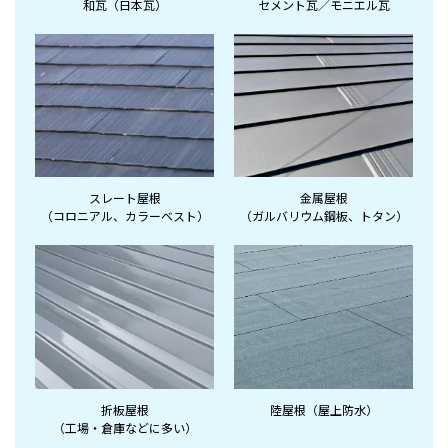
和瓦（日本瓦）
セメント瓦／モニエル瓦
スレート屋根
金属屋根
（コロニアル、
カラーベスト）
（ガルバリウム鋼板、
トタン）
折板屋根
陸屋根（屋上防水）
（工場・倉庫など
に多い）