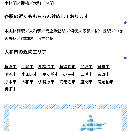
南林間／柳橋／大和／林間
各駅の近くももちろん対応しております
中央林間駅／大和駅／高座渋谷駅／相模大塚駅／桜ケ丘駅／つき
み野駅／鶴間駅／南林間駅
大和市の近隣エリア
横浜市
川崎市
相模原市
横須賀市
平塚市
鎌倉市
藤沢市
小田原市
茅ヶ崎市
逗子市
三浦市
秦野市
厚木市
大和市
伊勢原市
海老名市
座間市
南足柄市
綾瀬市